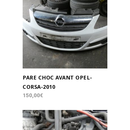
au
plus
ancien
LIRE LA SUITE
PARE CHOC AVANT OPEL-
CORSA-2010
150,00
€