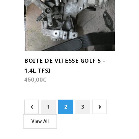
AJOUTER AU PANIER
BOITE DE VITESSE GOLF 5 –
1.4L TFSI
450,00
€
1
2
3
View All