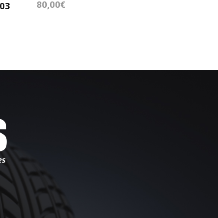
80,00
€
03