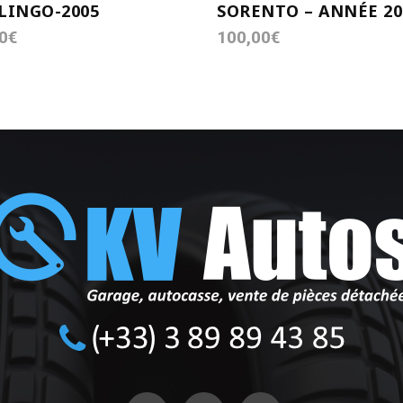
LINGO-2005
SORENTO – ANNÉE 20
0
€
100,00
€