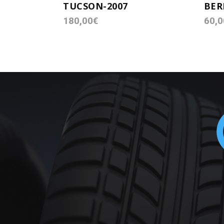
TUCSON-2007
BER
180,00
€
60,0