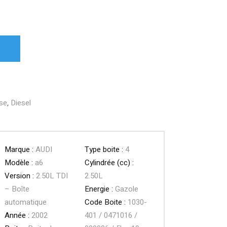
R
sse
,
Diesel
Marque :
AUDI
Type boite :
4
Modèle :
a6
Cylindrée (cc) :
Version :
2.50L TDI
2.50L
– Boîte
Energie :
Gazole
automatique
Code Boite :
1030-
Année :
2002
401 / 0471016 /