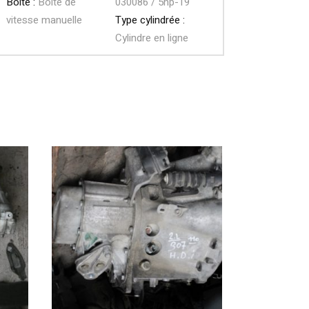
Boite :
Boite de
030086 / 5hp-19
vitesse manuelle
Type cylindrée :
Cylindre en ligne
AJOUTER AU PANIER